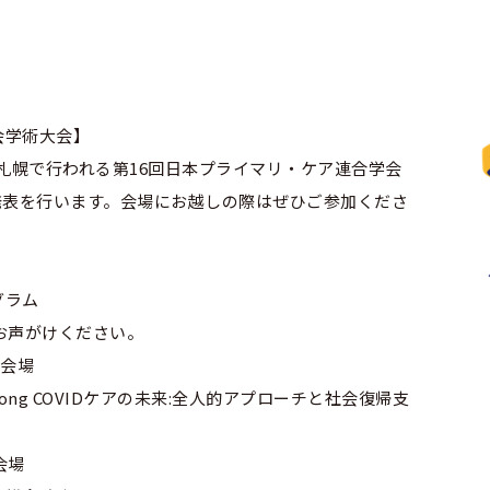
会学術大会】
かけて札幌で行われる第16回日本プライマリ・ケア連合学会
発表を行います。会場にお越しの際はぜひご参加くださ
グラム
のでお声がけください。
0会場
ng COVIDケアの未来:全人的アプローチと社会復帰支
8会場