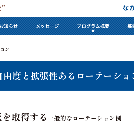
お知らせ
メッセージ
プログラム概要
募
ション
自由度と拡張性ある
ローテーショ
医を取得する
一般的なローテーション例