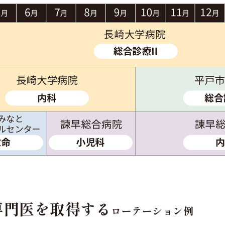
専門医を
取得する
ローテーション例