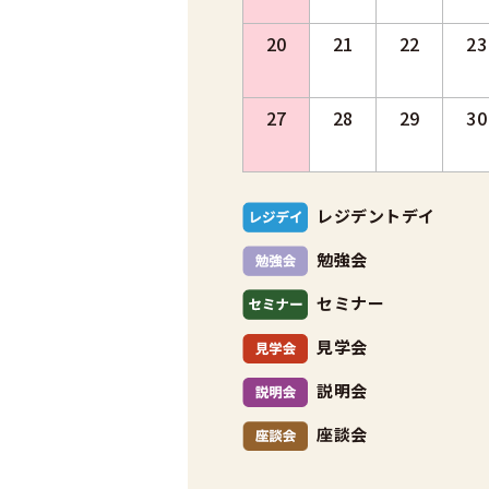
20
21
22
23
27
28
29
30
レジデントデイ
勉強会
セミナー
見学会
説明会
座談会