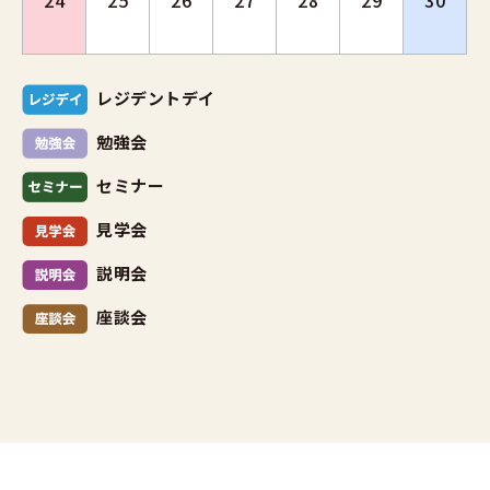
24
25
26
27
28
29
30
レジデントデイ
勉強会
セミナー
見学会
説明会
座談会